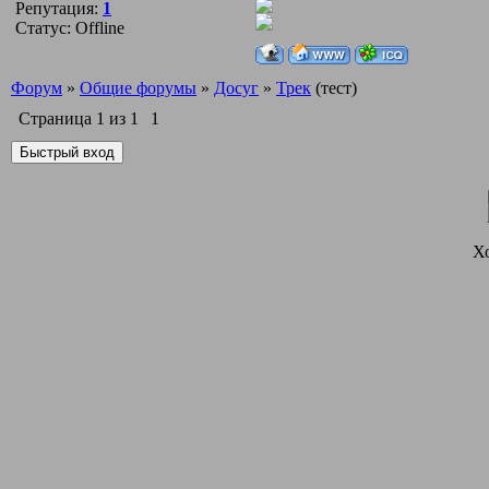
Репутация:
1
Статус:
Offline
Форум
»
Общие форумы
»
Досуг
»
Трек
(тест)
Страница
1
из
1
1
Х