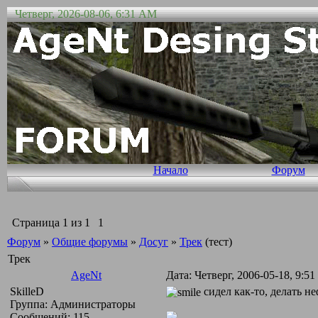
Четверг, 2026-08-06, 6:31 AM
Начало
Форум
Страница
1
из
1
1
Форум
»
Общие форумы
»
Досуг
»
Трек
(тест)
Трек
AgeNt
Дата: Четверг, 2006-05-18, 9:
SkilleD
сидел как-то, делать н
Группа: Администраторы
Сообщений:
115