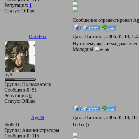
Репутация:
1
Статус:
Offline
Сообщение отредактировал
Ag
DarkFox
Дата: Пятница, 2006-05-19, 1:
Ну почему же - тема даже очень
Молодца!
нуб
Группа: Пользователи
Сообщений:
51
Репутация:
0
Статус:
Offline
AgeNt
Дата: Пятница, 2006-05-19, 1
SkilleD
ГыГы ))
Группа: Администраторы
Сообщений:
115