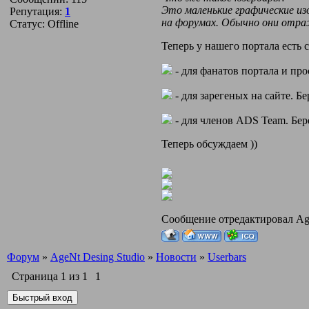
Это маленькие графические из
Репутация:
1
на форумах. Обычно они отра
Статус:
Offline
Теперь у нашего портала есть с
- для фанатов портала и про
- для зарегеных на сайте. Б
- для членов ADS Team. Бе
Теперь обсуждаем ))
Сообщение отредактировал
Ag
Форум
»
AgeNt Desing Studio
»
Новости
»
Userbars
Страница
1
из
1
1