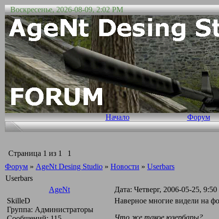
Воскресенье, 2026-08-09, 2:02 PM
Начало
Форум
Страница
1
из
1
1
Форум
»
AgeNt Desing Studio
»
Новости
»
Userbars
Userbars
AgeNt
Дата: Четверг, 2006-05-25, 9:
SkilleD
Наверное многие видели на фо
Группа: Администраторы
Что же такое юзербары?
Сообщений:
115