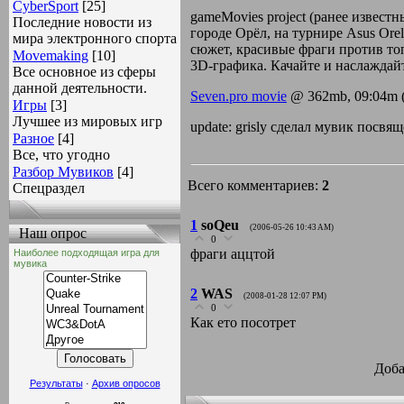
СyberSport
[25]
gameMovies project (ранее извест
Последние новости из
городе Орёл, на турнире Asus Ore
мира электронного спорта
сюжет, красивые фраги против т
Movemaking
[10]
3D-графика. Качайте и наслаждай
Все основное из сферы
данной деятельности.
Seven.pro movie
@ 362mb, 09:04m (
Игры
[3]
Лучшее из мировых игр
update: grisly сделал мувик посв
Разное
[4]
Все, что угодно
Разбор Мувиков
[4]
Всего комментариев:
2
Спецраздел
1
soQeu
(2006-05-26 10:43 AM)
Наш опрос
0
фраги аццтой
Наиболее подходящая игра для
мувика
2
WAS
(2008-01-28 12:07 PM)
0
Как ето посотрет
Доба
Результаты
·
Архив опросов