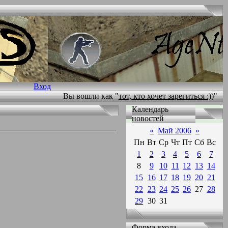
Вход
Вы вошли как "
тот, кто хочет зарегиться :))
"
Календарь
новостей
«
Май 2006
»
Пн
Вт
Ср
Чт
Пт
Сб
Вс
1
2
3
4
5
6
7
8
9
10
11
12
13
14
15
16
17
18
19
20
21
22
23
24
25
26
27
28
29
30
31
Форма входа