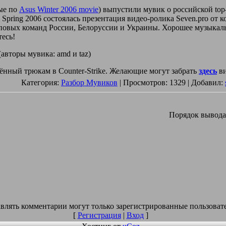
ные по
Asus Winter 2006 movie
) выпустили мувик о российской top-
l Spring 2006 состоялась презентация видео-ролика Seven.pro о
оповых команд России, Белоруссии и Украины. Хорошее музыкал
тесь!
авторы мувика: amd и taz)
ящённый трюкам в Counter-Strike. Желающие могут забрать
здесь
ви
Категория:
Разбор Мувиков
| Просмотров: 1329 | Добавил:
Порядок вывода
влять комментарии могут только зарегистрированные пользоват
[
Регистрация
|
Вход
]