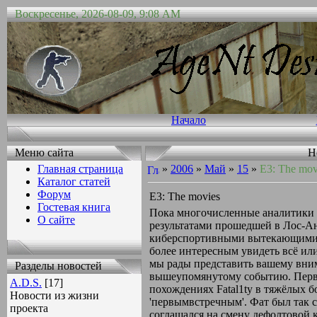
Воскресенье, 2026-08-09, 9:08 AM
Начало
Меню сайта
Н
Главная страница
»
2006
»
Май
»
15
»
E3: The mov
Каталог статей
Форум
E3: The movies
Гостевая книга
Пока многочисленные аналитики 
О сайте
результатами прошедшей в Лос-Ан
киберспортивными вытекающими, 
более интересным увидеть всё или
мы рады представить вашему вни
Разделы новостей
вышеупомянутому событию. Первы
A.D.S.
[17]
похождениях Fatal1ty в тяжёлых б
Новости из жизни
'первымвстречным'. Фат был так с
проекта
соглашался на смену дефолтовой к