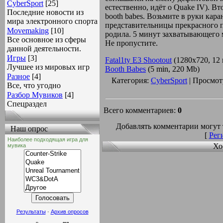
СyberSport
[25]
естественно, идёт о Quake IV). В
Последние новости из
booth babes. Возьмите в руки кар
мира электронного спорта
представительницы прекрасного п
Movemaking
[10]
родила. 5 минут захватывающего м
Все основное из сферы
Не пропустите.
данной деятельности.
Игры
[3]
Fatal1ty E3 Shootout
(1280x720, 12 
Лучшее из мировых игр
Booth Babes
(5 min, 220 Mb)
Разное
[4]
Категория:
СyberSport
| Просмот
Все, что угодно
Разбор Мувиков
[4]
Спецраздел
Всего комментариев:
0
Добавлять комментарии могут 
Наш опрос
[
Рег
Наиболее подходящая игра для
Хо
мувика
Результаты
·
Архив опросов