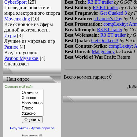
СyberSport
[25]
Best Tech:
R3 ET trailer
by GG67 &
Последние новости из
Best Editing:
R3 ET trailer
by GG67
мира электронного спорта
Best Fragmovie:
Get Quaked 3
by F
Best Feature:
a Gamer's Day
by D. 
Movemaking
[10]
Best Presentation:
compLexity: Ar
Все основное из сферы
Breakthrough:
R3 ET trailer
by GG
данной деятельности.
Best Wofenstein:
R3 ET trailer
by G
Игры
[3]
Best Quake:
Get Quaked 3
by Fei a
Лучшее из мировых игр
Best Counter-Strike:
compLexity: 
Разное
[4]
Best Unreal:
Malignancy
by Cristal
Все, что угодно
Best World of WarCraft
: Return
Разбор Мувиков
[4]
Спецраздел
Всего комментариев:
0
Наш опрос
Доба
Оцените мой сайт
Результаты
·
Архив опросов
Всего ответов:
147