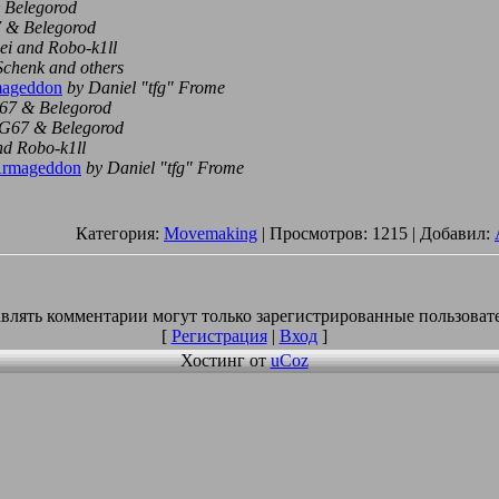
 Belegorod
 & Belegorod
ei and Robo-k1ll
Schenk and others
mageddon
by Daniel "tfg" Frome
67 & Belegorod
G67 & Belegorod
nd Robo-k1ll
Armageddon
by Daniel "tfg" Frome
Категория:
Movemaking
| Просмотров: 1215 | Добавил:
влять комментарии могут только зарегистрированные пользоват
[
Регистрация
|
Вход
]
Хостинг от
uCoz