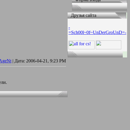
Друзья сайта
-
=Sch00l~0f~UnDerGroUnD=-
AgeNt
| Дата:
2006-04-21, 9:23 PM
ели.