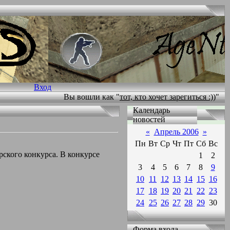
Вход
Вы вошли как "
тот, кто хочет зарегиться :))
"
Календарь
новостей
«
Апрель 2006
»
Пн
Вт
Ср
Чт
Пт
Сб
Вс
ского конкурса. В конкурсе
1
2
3
4
5
6
7
8
9
10
11
12
13
14
15
16
17
18
19
20
21
22
23
24
25
26
27
28
29
30
Форма входа