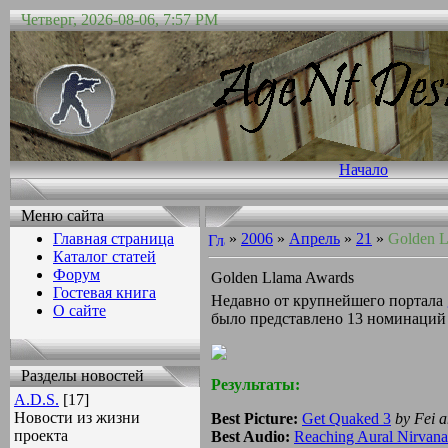
Четверг, 2026-08-06, 7:57 PM
Начало
Меню сайта
Главная страница
»
2006
»
Апрель
»
21
»
Golden 
Каталог статей
Форум
Golden Llama Awards
Гостевая книга
Недавно от крупнейшего портала
О сайте
было представлено 13 номинаций
Разделы новостей
Результаты:
A.D.S.
[17]
Новости из жизни
Best Picture:
Get Quaked 3
by Fei 
проекта
Best Audio:
Reaching Aural Nirvana